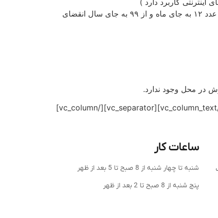
تاریخ انقضا کارت‌ بانکی روی آن حک شده است. اگر روی کارت شما تاریخ انقضا وجود ندارد، می‏‌توانید از عدد ۱۲ به جای ماه و از ۹۹ به جای سال انقضای
ش در محل وجود ندارد.
ضمنا تمامی ماموران تحویل آکسون همراه خود پوز سیار دارند و میتوانید برای پرداخت وجوه از پوز سیار ما استفاده کنید.[/vc_column_text][vc_separator][/vc_column]
ساعات کار
شنبه تا چهار شنبه از 8 صبح تا 5 بعد از ظهر
شهرک
پنج شنبه از 8 صبح تا 2 بعد از ظهر