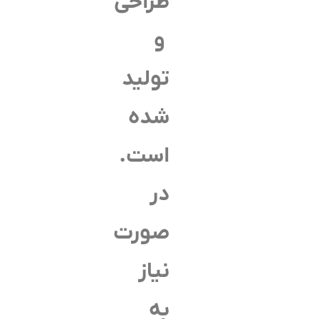
طراحی
و
تولید
شده
است.
در
صورت
نیاز
به