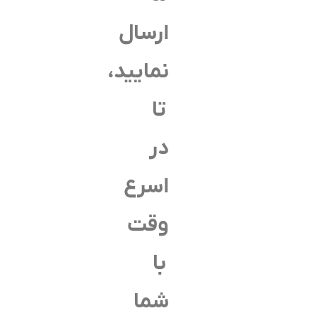
ارسال
نمایید،
تا
در
اسرع
وقت
با
شما