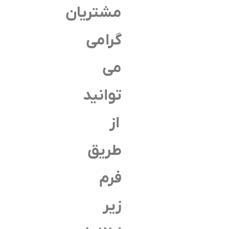
مشتریان
گرامی
می
توانید
از
طریق
فرم
زیر