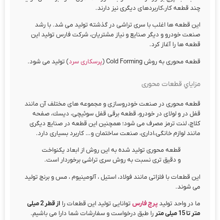
چند قطعه کار،کاربردهای دیگری نیز دارند.
ﺍﻳﻦ ﻗﻄﻌﻪ ﻫﺎ ﺍﻏﻠﺐ ﺑﺎ ﺳﺮﻯ ﺗﺮﺍﺷﻰ در گذشته ﺗﻮﻟﻴﺪ ﻣﻰ ﺷﺪ. ﺑﺎ ﺭﺷﺪ
ﺻﻨﻌﺖ ﺧﻮﺩﺭﻭ ﻭ ﺩﻳﮕﺮ ﺻﻨﺎﻳﻊ ﻭ ﻧﻴﺎﺯ ﻣﺸﺘﺮﻳﺎﻥ، شرکت فارس ﺗﻮﻟﻴﺪ ﺍﻳﻦ
ﻗﻄﻌﻪ ﻫﺎ ﺭﺍ ﺁﻏﺎﺯ ﻛﺮﺩ.
ﻗﻄﻌﻪ ﻣﺤﻮﺭﻯ ﺑﻪ ﺭﻭﺵ Cold Forming (
پرسکاری ﺳﺮﺩ
) تولید می شود.
مزاياي قطعات ﻣﺤﻮﺭﻯ
ﻗﻄﻌﻪ ﻣﺤﻮﺭﻯ ﺩﺭ ﺻﻨﻌﺖ ﺧﻮﺩﺭﻭﺳﺎﺯﻯ ﻭ ﻣﺠﻤﻮﻋﻪ ﻫﺎﻯ ﻣﺨﺘﻠﻒ ﺁﻥ ﻣﺎﻧﻨﺪ
ﻗﻔﻞ ﺩﺭ ﻭ ﻟﻮﻻﻯ ﺩﺭ ﺧﻮﺩﺭﻭ، ﻗﻄﻌﻪ ﺑﺮﻗﻰ ﻗﻔﻞ ﺳﻮﺋﻴﭽﻰ، ﺩﻳﺴﻚ، ﺻﻔﺤﻪ
ﻛﻼچ، ﻟﻨﺖ ﺗﺮﻣﺰ ﻣﺼﺮﻑ ﻣﻰ ﺷﻮﺩ؛ ﻫﻤﭽﻨﻴﻦ ﺍﻳﻦ ﻗﻄﻌﻪ ﺩﺭ ﺻﻨﺎﻳﻊ ﺩﻳﮕﺮﻯ
ﻣﺎﻧﻨﺪ ﻟﻮﺍﺯﻡ ﺧﺎﻧﮕﻰ،ﺍﺩﺍﺭﻯ، ﺻﻨﻌﺖ ﺳﺎﺧﺘﻤﺎﻥ ﻭ… ﻛﺎﺭﺑﺮﺩ ﺑﺴﻴﺎﺭﻯ ﺩﺍﺭﺩ.
ﻗﻄﻌﻪ ﻣﺤﻮﺭﻯ ﺗﻮﻟﻴﺪ ﺷﺪﻩ ﺑﻪ ﺍﻳﻦ ﺭﻭﺵ ﺍﺯ ﺍﺑﻌﺎﺩ ﻳﻜﻨﻮﺍﺧﺖ
ﻭ ﺩﻗﻴﻖ ﺗﺮﻯ ﻧﺴﺒﺖ ﺑﻪ ﺭﻭﺵ ﺳﺮﻯ ﺗﺮﺍﺷﻰ ﺑﺮﺧﻮﺭﺩﺍﺭ ﺍﺳﺖ.
این قطعات با فلزاتی مانند فولاد، استیل ، آلومینیوم ، مس و برنج تولید
می شوند.
ما در واحد تولید
پرچ فارس
توانایی تولید این قطعات را
از قطر 2 میلی
متر تا 15 میلی متر
را طبق درخواست و سفارشات شما دارا می باشیم.