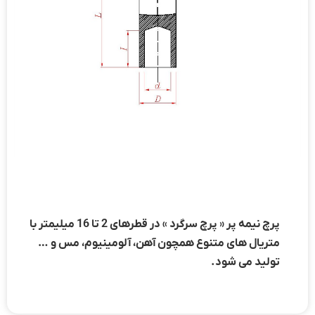
پرچ نیمه پر « پرچ سرگرد » در قطرهای 2 تا 16 میلیمتر با
متریال های متنوع همچون آهن، آلومینیوم، مس و …
تولید می شود.