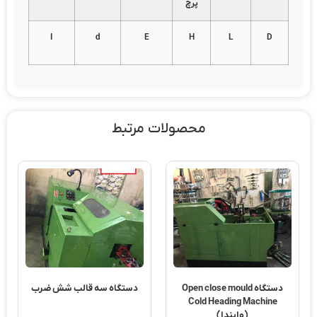
پرچ
I
d
E
H
L
D
محصولات مرتبط
دستگاه Open close mould
دستگاه سه قالب شش ضرب
Cold Heading Machine
(واپندا)