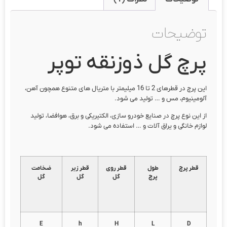
توضیحات
پرچ گل ذوزنقه توپر
این پرچ در قطرهای 2 تا 16 میلیمتر با متریال های متنوع همچون آهن،
آلومینیوم، مس و … تولید می شود.
از این نوع پرچ در صنایع خودرو سازی، الکتیریکی و برق، هوافضا، تولید
لوازم خانگی و یراق آلات و … استفاده می شود.
قطر پرچ
طول
قطر روی
قطر زیر
ضخامت
پرچ
گل
گل
گل
E
h
H
L
D