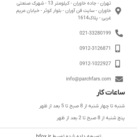
تهران - جاده خاوران - کیلومتر 13 - شهرک صنعتی
خاوران - سایت فن آوران - بلوار کوثر - خیابان مریم
غربی - پلاک1614
021-33280199
0912-3126871
0912-1022927
info@parchfars.com
ساعات کار
شنبه تا چهار شنبه از 8 صبح تا 5 بعد از ظهر
پنج شنبه از 8 صبح تا 2 بعد از ظهر
توسعه داده شده توسط bfox.ir